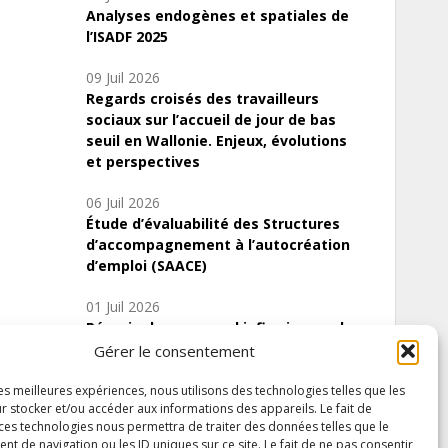
Analyses endogènes et spatiales de
l’ISADF 2025
09 Juil 2026
Regards croisés des travailleurs
sociaux sur l’accueil de jour de bas
seuil en Wallonie. Enjeux, évolutions
et perspectives
06 Juil 2026
Étude d’évaluabilité des Structures
d’accompagnement à l’autocréation
d’emploi (SAACE)
01 Juil 2026
Pénurie du personnel infirmier :quels
indicateurs d’offre de soins pour
Gérer le consentement
comprendre la situation en Wallonie ?
les meilleures expériences, nous utilisons des technologies telles que les
r stocker et/ou accéder aux informations des appareils. Le fait de
 ces technologies nous permettra de traiter des données telles que le
 de navigation ou les ID uniques sur ce site. Le fait de ne pas consentir