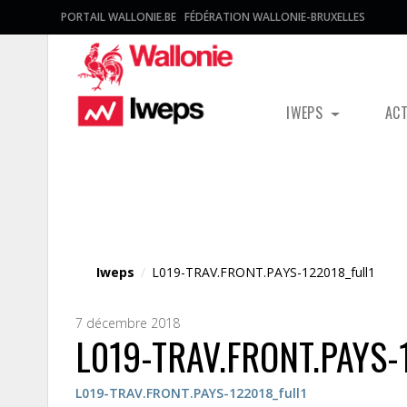
PORTAIL WALLONIE.BE
FÉDÉRATION WALLONIE-BRUXELLES
IWEPS
AC
Fichier média
Iweps
/
L019-TRAV.FRONT.PAYS-122018_full1
7 décembre 2018
L019-TRAV.FRONT.PAYS-1
L019-TRAV.FRONT.PAYS-122018_full1