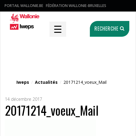
PORTAIL WALLONIE.BE
FÉDÉRATION WALLONIE-BRUXELLES
☰
RECHERCHE
Fichier média
Iweps
/
Actualités
/
20171214_voeux_Mail
14 décembre 2017
20171214_voeux_Mail