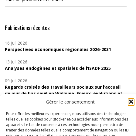
Publications récentes
16 Juil 2026
Perspectives économiques régionales 2026-2031
13 Juil 2026
Analyses endogènes et spatiales de l’ISADF 2025
09 Juil 2026
Regards croisés des travailleurs sociaux sur l’accueil
de jour de bas seuil en Wallonie. Enjeux, évolutions et
perspectives
Gérer le consentement
06 Juil 2026
Pour offrir les meilleures expériences, nous utilisons des technologies
Étude d’évaluabilité des Structures
telles que les cookies pour stocker et/ou accéder aux informations des
d’accompagnement à l’autocréation d’emploi (SAACE)
appareils. Le fait de consentir à ces technologies nous permettra de
traiter des données telles que le comportement de navigation ou les ID
uniques sur ce site. Le fait de ne pas consentir ou de retirer son