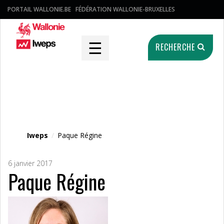
PORTAIL WALLONIE.BE
FÉDÉRATION WALLONIE-BRUXELLES
☰
RECHERCHE
Fichier média
Iweps
/
Paque Régine
6 janvier 2017
Paque Régine