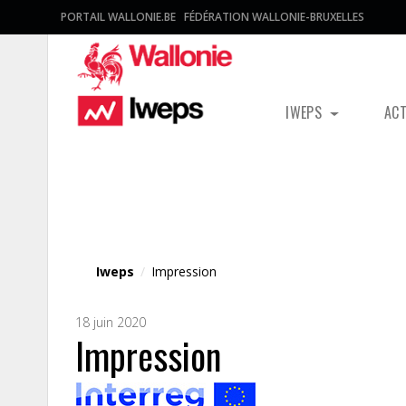
PORTAIL WALLONIE.BE
FÉDÉRATION WALLONIE-BRUXELLES
IWEPS
AC
Fichier média
Iweps
/
Impression
18 juin 2020
Impression