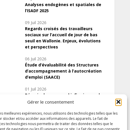
Analyses endogènes et spatiales de
l’ISADF 2025
09 Juil 2026
Regards croisés des travailleurs
sociaux sur l’accueil de jour de bas
seuil en Wallonie. Enjeux, évolutions
et perspectives
06 Juil 2026
Étude d’évaluabilité des Structures
d’accompagnement à l’autocréation
d’emploi (SAACE)
01 Juil 2026
Pénurie du personnel infirmier :quels
indicateurs d’offre de soins pour
Gérer le consentement
comprendre la situation en Wallonie ?
les meilleures expériences, nous utilisons des technologies telles que les
r stocker et/ou accéder aux informations des appareils. Le fait de
 ces technologies nous permettra de traiter des données telles que le
 de navigation ou les ID uniques sur ce site. Le fait de ne pas consentir