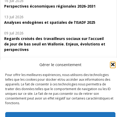
16 Juil 2026
Perspectives économiques régionales 2026-2031
13 Juil 2026
Analyses endogènes et spatiales de l’ISADF 2025
09 Juil 2026
Regards croisés des travailleurs sociaux sur l’accueil
de jour de bas seuil en Wallonie. Enjeux, évolutions et
perspectives
06 Juil 2026
Gérer le consentement
Étude d’évaluabilité des Structures
d’accompagnement à l’autocréation d’emploi (SAACE)
Pour offrir les meilleures expériences, nous utilisons des technologies
telles que les cookies pour stocker et/ou accéder aux informations des
01 Juil 2026
appareils. Le fait de consentir à ces technologies nous permettra de
Pénurie du personnel infirmier :quels indicateurs
traiter des données telles que le comportement de navigation ou les ID
d’offre de soins pour comprendre la situation en
uniques sur ce site. Le fait de ne pas consentir ou de retirer son
Wallonie ?
consentement peut avoir un effet négatif sur certaines caractéristiques et
fonctions.