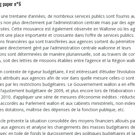
g paper n°6
 une trentaine d’années, de nombreux services publics sont fournis a
ns non plus directement par l’administration centrale mais par des ag
lisées. Cette mouvance est également observée en Wallonie où les a
t une place importante et croissante dans l’offre de services publics.
ons financières qui sont transférées aux agences sortent du périmètre
ire directement géré par l’administration centrale wallonne et leurs
ons sont déterminées de manière pluriannuelle, soit au travers de co
, soit des lettres de missions établies entre l’agence et la Région wal
 contexte de rigueur budgétaire, il est intéressant d’étudier l’évoluti
 attribués aux agences afin de voir dans quelle mesure celles-ci sont
es par les restrictions budgétaires. Le Gouvernement wallon a en effe
 l’ajustement budgétaire de 2009, et plus encore lors de l’élaboration
 2010, d’appliquer une série de mesures d’économie inédites : réduct
s accordés au Parlement wallon et aux cabinets ministériels, non-inde
es dotations, maîtrise des dépenses de la fonction publique, etc.
icle présente la situation consolidée des moyens financiers alloués pa
 aux agences et analyse les changements des masses budgétaires d
vec en toile de fonds le durcissement des politiques budgétaires et l