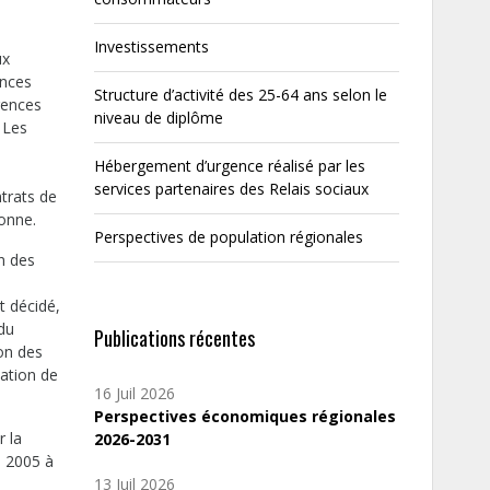
Investissements
ux
ences
Structure d’activité des 25-64 ans selon le
gences
niveau de diplôme
 Les
Hébergement d’urgence réalisé par les
services partenaires des Relais sociaux
ntrats de
lonne.
Perspectives de population régionales
on des
t décidé,
 du
Publications récentes
ion des
xation de
16 Juil 2026
Perspectives économiques régionales
r la
2026-2031
e 2005 à
a
13 Juil 2026