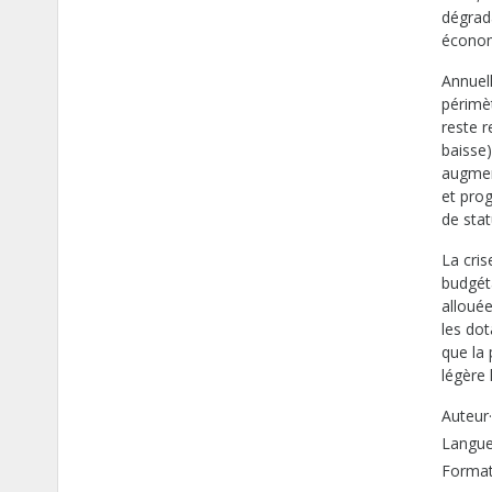
dégrada
économ
Annuell
périmèt
reste 
baisse
augmen
et pro
de sta
La cris
budgét
allouée
les do
que la
légère
Auteur·
Langue 
Format