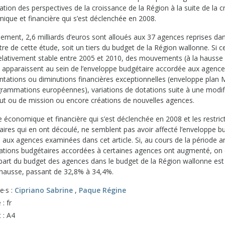
tion des perspectives de la croissance de la Région à la suite de la c
ique et financière qui s’est déclenchée en 2008.
ement, 2,6 milliards d’euros sont alloués aux 37 agences reprises dan
re de cette étude, soit un tiers du budget de la Région wallonne. Si c
relativement stable entre 2005 et 2010, des mouvements (à la hausse 
) apparaissent au sein de l’enveloppe budgétaire accordée aux agence
tations ou diminutions financières exceptionnelles (enveloppe plan 
grammations européennes), variations de dotations suite à une modif
tut ou de mission ou encore créations de nouvelles agences.
e économique et financière qui s’est déclenchée en 2008 et les restric
aires qui en ont découlé, ne semblent pas avoir affecté l’enveloppe b
 aux agences examinées dans cet article. Si, au cours de la période a
tations budgétaires accordées à certaines agences ont augmenté, on
 part du budget des agences dans le budget de la Région wallonne est
 hausse, passant de 32,8% à 34,4%.
e·s :
Cipriano Sabrine
,
Paque Régine
: fr
 : A4