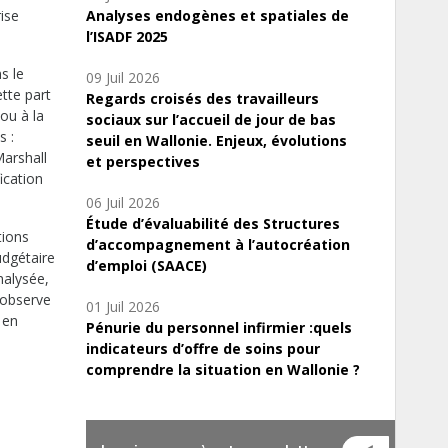
rise
Analyses endogènes et spatiales de
l’ISADF 2025
s le
09 Juil 2026
ette part
Regards croisés des travailleurs
ou à la
sociaux sur l’accueil de jour de bas
s :
seuil en Wallonie. Enjeux, évolutions
Marshall
et perspectives
ication
06 Juil 2026
Étude d’évaluabilité des Structures
tions
d’accompagnement à l’autocréation
udgétaire
d’emploi (SAACE)
nalysée,
 observe
01 Juil 2026
 en
Pénurie du personnel infirmier :quels
indicateurs d’offre de soins pour
comprendre la situation en Wallonie ?