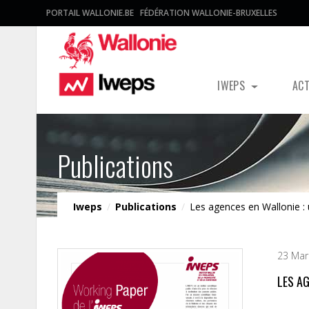
PORTAIL WALLONIE.BE
FÉDÉRATION WALLONIE-BRUXELLES
IWEPS
AC
Publications
Iweps
/
Publications
/
Les agences en Wallonie : 
23 Mar
LES A