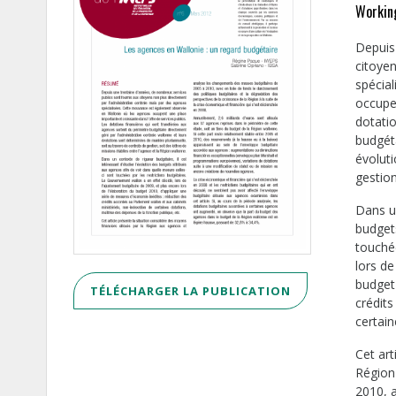
Workin
Depuis
citoye
spécia
occupen
dotati
budgéta
évoluti
gestion
Dans un
budgets
touché
lors de
budget
TÉLÉCHARGER LA PUBLICATION
crédit
certain
Cet art
Région
2010, a