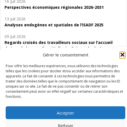
16 Juil 2026
Perspectives économiques régionales 2026-2031
13 Juil 2026
Analyses endogènes et spatiales de l’ISADF 2025
09 Juil 2026
Regards croisés des travailleurs sociaux sur l’accueil
de jour de bas seuil en Wallonie. Enjeux, évolutions et
perspectives
Gérer le consentement
06 Juil 2026
Pour offrir les meilleures expériences, nous utilisons des technologies
telles que les cookies pour stocker et/ou accéder aux informations des
Étude d’évaluabilité des Structures
appareils. Le fait de consentir à ces technologies nous permettra de
d’accompagnement à l’autocréation d’emploi (SAACE)
traiter des données telles que le comportement de navigation ou les ID
uniques sur ce site. Le fait de ne pas consentir ou de retirer son
01 Juil 2026
consentement peut avoir un effet négatif sur certaines caractéristiques et
Pénurie du personnel infirmier :quels indicateurs
fonctions.
d’offre de soins pour comprendre la situation en
Wallonie ?
Accepter
Refuser