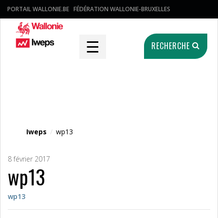
PORTAIL WALLONIE.BE
FÉDÉRATION WALLONIE-BRUXELLES
☰
RECHERCHE
Fichier média
Iweps
/
wp13
8 février 2017
wp13
wp13