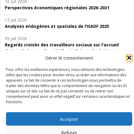
16 Juil 2026
Perspectives économiques régionales 2026-2031
13 Juil 2026
Analyses endogènes et spatiales de l’ISADF 2025
09 Juil 2026
Regards croisés des travailleurs sociaux sur l’accueil
de jour de bas seuil en Wallonie. Enjeux, évolutions et
perspectives
Gérer le consentement
06 Juil 2026
Pour offrir les meilleures expériences, nous utilisons des technologies
telles que les cookies pour stocker et/ou accéder aux informations des
Étude d’évaluabilité des Structures
appareils. Le fait de consentir à ces technologies nous permettra de
d’accompagnement à l’autocréation d’emploi (SAACE)
traiter des données telles que le comportement de navigation ou les ID
uniques sur ce site. Le fait de ne pas consentir ou de retirer son
01 Juil 2026
consentement peut avoir un effet négatif sur certaines caractéristiques et
Pénurie du personnel infirmier :quels indicateurs
fonctions.
d’offre de soins pour comprendre la situation en
Wallonie ?
Accepter
Refuser