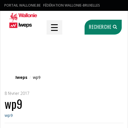
PORTAIL WALLONIE.BE
FÉDÉRATION WALLONIE-BRUXELLES
☰
RECHERCHE
Fichier média
Iweps
/
wp9
8 février 2017
wp9
wp9