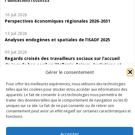
16 Juil 2026
Perspectives économiques régionales 2026-2031
13 Juil 2026
Analyses endogènes et spatiales de l’ISADF 2025
09 Juil 2026
Regards croisés des travailleurs sociaux sur l’accueil
de jour de bas seuil en Wallonie. Enjeux, évolutions et
perspectives
Gérer le consentement
06 Juil 2026
Pour offrir les meilleures expériences, nous utilisons des technologies
Étude d’évaluabilité des Structures
telles que les cookies pour stocker et/ou accéder aux informations des
appareils. Le fait de consentir à ces technologies nous permettra de
d’accompagnement à l’autocréation d’emploi (SAACE)
traiter des données telles que le comportement de navigation ou les ID
uniques sur ce site. Le fait de ne pas consentir ou de retirer son
01 Juil 2026
consentement peut avoir un effet négatif sur certaines caractéristiques et
Pénurie du personnel infirmier :quels indicateurs
fonctions.
d’offre de soins pour comprendre la situation en
Wallonie ?
Accepter