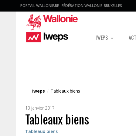
PORTAIL WALLONIE.BE
FÉDÉRATION WALLONIE-BRUXELLES
IWEPS
AC
Fichier média
Iweps
/
Tableaux biens
13 janvier 2017
Tableaux biens
Tableaux biens