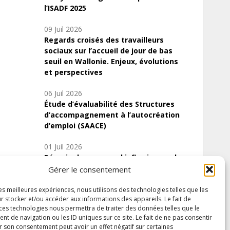
l’ISADF 2025
09 Juil 2026
Regards croisés des travailleurs
sociaux sur l’accueil de jour de bas
seuil en Wallonie. Enjeux, évolutions
et perspectives
06 Juil 2026
Étude d’évaluabilité des Structures
d’accompagnement à l’autocréation
d’emploi (SAACE)
01 Juil 2026
Pénurie du personnel infirmier :quels
indicateurs d’offre de soins pour
Gérer le consentement
comprendre la situation en Wallonie ?
les meilleures expériences, nous utilisons des technologies telles que les
r stocker et/ou accéder aux informations des appareils. Le fait de
 ces technologies nous permettra de traiter des données telles que le
 de navigation ou les ID uniques sur ce site. Le fait de ne pas consentir
Inscrivez-vous à notre newsletter
r son consentement peut avoir un effet négatif sur certaines