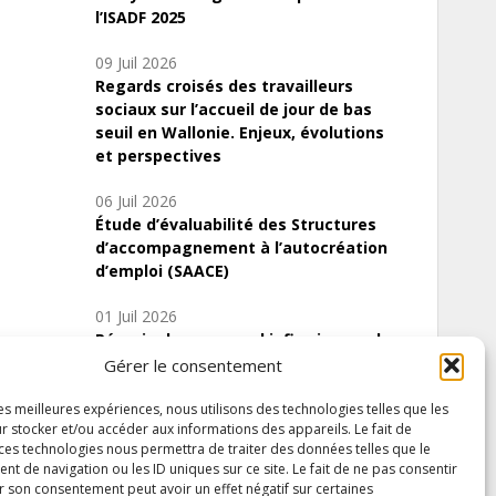
l’ISADF 2025
09 Juil 2026
Regards croisés des travailleurs
sociaux sur l’accueil de jour de bas
seuil en Wallonie. Enjeux, évolutions
et perspectives
06 Juil 2026
Étude d’évaluabilité des Structures
d’accompagnement à l’autocréation
d’emploi (SAACE)
01 Juil 2026
Pénurie du personnel infirmier :quels
indicateurs d’offre de soins pour
Gérer le consentement
comprendre la situation en Wallonie ?
les meilleures expériences, nous utilisons des technologies telles que les
r stocker et/ou accéder aux informations des appareils. Le fait de
 ces technologies nous permettra de traiter des données telles que le
 de navigation ou les ID uniques sur ce site. Le fait de ne pas consentir
Inscrivez-vous à notre newsletter
r son consentement peut avoir un effet négatif sur certaines