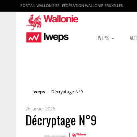
PORTAIL WALLONIE.BE
FÉDÉRATION WALLONIE-BRUXELLES
IWEPS
AC
Fichier média
Iweps
/
Décryptage N°9
26 janvier 2026
Décryptage N°9