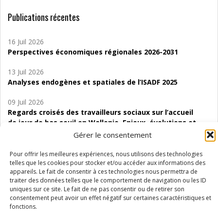
Publications récentes
16 Juil 2026
Perspectives économiques régionales 2026-2031
13 Juil 2026
Analyses endogènes et spatiales de l’ISADF 2025
09 Juil 2026
Regards croisés des travailleurs sociaux sur l’accueil
de jour de bas seuil en Wallonie. Enjeux, évolutions et
perspectives
Gérer le consentement
06 Juil 2026
Pour offrir les meilleures expériences, nous utilisons des technologies
Étude d’évaluabilité des Structures
telles que les cookies pour stocker et/ou accéder aux informations des
appareils. Le fait de consentir à ces technologies nous permettra de
d’accompagnement à l’autocréation d’emploi (SAACE)
traiter des données telles que le comportement de navigation ou les ID
uniques sur ce site. Le fait de ne pas consentir ou de retirer son
01 Juil 2026
consentement peut avoir un effet négatif sur certaines caractéristiques et
Pénurie du personnel infirmier :quels indicateurs
fonctions.
d’offre de soins pour comprendre la situation en