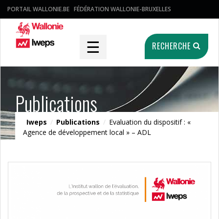
PORTAIL WALLONIE.BE
FÉDÉRATION WALLONIE-BRUXELLES
☰
RECHERCHE
Publications
Iweps
/
Publications
/
Evaluation du dispositif : «
Agence de développement local » – ADL