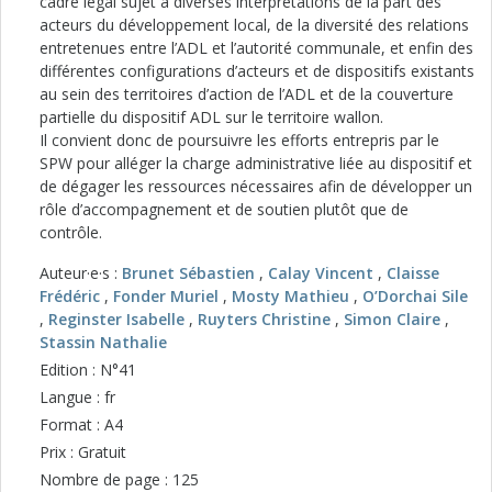
cadre légal sujet à diverses interprétations de la part des
acteurs du développement local, de la diversité des relations
entretenues entre l’ADL et l’autorité communale, et enfin des
différentes configurations d’acteurs et de dispositifs existants
au sein des territoires d’action de l’ADL et de la couverture
partielle du dispositif ADL sur le territoire wallon.
Il convient donc de poursuivre les efforts entrepris par le
SPW pour alléger la charge administrative liée au dispositif et
de dégager les ressources nécessaires afin de développer un
rôle d’accompagnement et de soutien plutôt que de
contrôle.
Auteur·e·s :
Brunet Sébastien
,
Calay Vincent
,
Claisse
Frédéric
,
Fonder Muriel
,
Mosty Mathieu
,
O’Dorchai Sile
,
Reginster Isabelle
,
Ruyters Christine
,
Simon Claire
,
Stassin Nathalie
Edition : N°41
Langue : fr
Format : A4
Prix : Gratuit
Nombre de page : 125