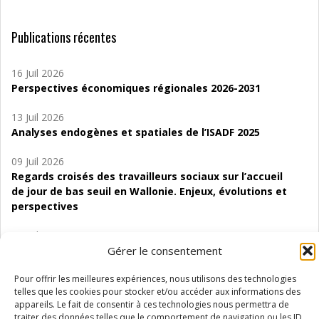
Publications récentes
16 Juil 2026
Perspectives économiques régionales 2026-2031
13 Juil 2026
Analyses endogènes et spatiales de l’ISADF 2025
09 Juil 2026
Regards croisés des travailleurs sociaux sur l’accueil
de jour de bas seuil en Wallonie. Enjeux, évolutions et
perspectives
06 Juil 2026
Gérer le consentement
Étude d’évaluabilité des Structures
d’accompagnement à l’autocréation d’emploi (SAACE)
Pour offrir les meilleures expériences, nous utilisons des technologies
telles que les cookies pour stocker et/ou accéder aux informations des
01 Juil 2026
appareils. Le fait de consentir à ces technologies nous permettra de
Pénurie du personnel infirmier :quels indicateurs
traiter des données telles que le comportement de navigation ou les ID