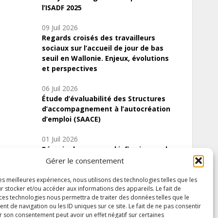
l’ISADF 2025
09 Juil 2026
Regards croisés des travailleurs
sociaux sur l’accueil de jour de bas
seuil en Wallonie. Enjeux, évolutions
et perspectives
06 Juil 2026
Étude d’évaluabilité des Structures
d’accompagnement à l’autocréation
d’emploi (SAACE)
01 Juil 2026
Pénurie du personnel infirmier :quels
indicateurs d’offre de soins pour
Gérer le consentement
comprendre la situation en Wallonie ?
les meilleures expériences, nous utilisons des technologies telles que les
r stocker et/ou accéder aux informations des appareils. Le fait de
 ces technologies nous permettra de traiter des données telles que le
 de navigation ou les ID uniques sur ce site. Le fait de ne pas consentir
Inscrivez-vous à notre newsletter
r son consentement peut avoir un effet négatif sur certaines