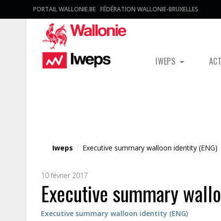
PORTAIL WALLONIE.BE
FÉDÉRATION WALLONIE-BRUXELLES
IWEPS
AC
Fichier média
Iweps
/
Executive summary walloon identity (ENG)
10 février 2017
Executive summary wallo
Executive summary walloon identity (ENG)