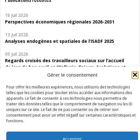
16 Juil 2026
Perspectives économiques régionales 2026-2031
13 Juil 2026
Analyses endogènes et spatiales de l’ISADF 2025
09 Juil 2026
Regards croisés des travailleurs sociaux sur l’accueil
de jour de bas seuil en Wallonie. Enjeux, évolutions et
perspectives
Gérer le consentement
06 Juil 2026
Pour offrir les meilleures expériences, nous utilisons des technologies
Étude d’évaluabilité des Structures
telles que les cookies pour stocker et/ou accéder aux informations des
appareils. Le fait de consentir à ces technologies nous permettra de
d’accompagnement à l’autocréation d’emploi (SAACE)
traiter des données telles que le comportement de navigation ou les ID
uniques sur ce site. Le fait de ne pas consentir ou de retirer son
01 Juil 2026
consentement peut avoir un effet négatif sur certaines caractéristiques et
Pénurie du personnel infirmier :quels indicateurs
fonctions.
d’offre de soins pour comprendre la situation en
Wallonie ?
Accepter