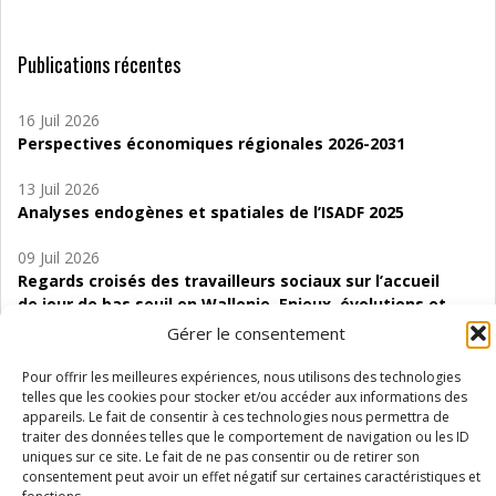
Publications récentes
16 Juil 2026
Perspectives économiques régionales 2026-2031
13 Juil 2026
Analyses endogènes et spatiales de l’ISADF 2025
09 Juil 2026
Regards croisés des travailleurs sociaux sur l’accueil
de jour de bas seuil en Wallonie. Enjeux, évolutions et
perspectives
Gérer le consentement
06 Juil 2026
Pour offrir les meilleures expériences, nous utilisons des technologies
Étude d’évaluabilité des Structures
telles que les cookies pour stocker et/ou accéder aux informations des
appareils. Le fait de consentir à ces technologies nous permettra de
d’accompagnement à l’autocréation d’emploi (SAACE)
traiter des données telles que le comportement de navigation ou les ID
uniques sur ce site. Le fait de ne pas consentir ou de retirer son
01 Juil 2026
consentement peut avoir un effet négatif sur certaines caractéristiques et
Pénurie du personnel infirmier :quels indicateurs