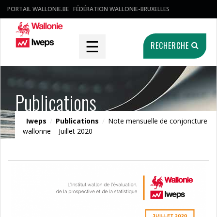
PORTAIL WALLONIE.BE
FÉDÉRATION WALLONIE-BRUXELLES
☰
RECHERCHE
Publications
Iweps
/
Publications
/
Note mensuelle de conjoncture
wallonne – Juillet 2020