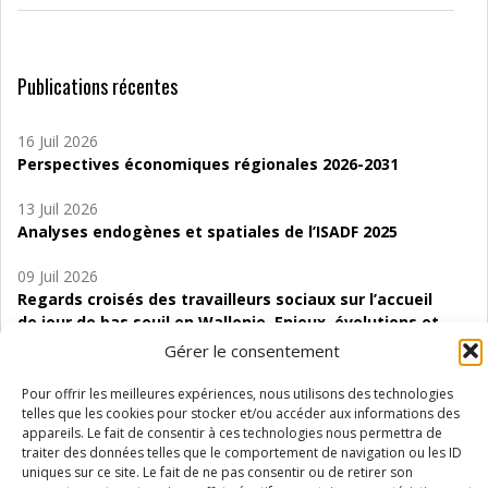
Publications récentes
16 Juil 2026
Perspectives économiques régionales 2026-2031
13 Juil 2026
Analyses endogènes et spatiales de l’ISADF 2025
09 Juil 2026
Regards croisés des travailleurs sociaux sur l’accueil
de jour de bas seuil en Wallonie. Enjeux, évolutions et
perspectives
Gérer le consentement
06 Juil 2026
Pour offrir les meilleures expériences, nous utilisons des technologies
Étude d’évaluabilité des Structures
telles que les cookies pour stocker et/ou accéder aux informations des
appareils. Le fait de consentir à ces technologies nous permettra de
d’accompagnement à l’autocréation d’emploi (SAACE)
traiter des données telles que le comportement de navigation ou les ID
uniques sur ce site. Le fait de ne pas consentir ou de retirer son
01 Juil 2026