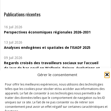
Publications récentes
16 Juil 2026
Perspectives économiques régionales 2026-2031
13 Juil 2026
Analyses endogènes et spatiales de l’ISADF 2025
09 Juil 2026
Regards croisés des travailleurs sociaux sur l’accueil
de jour de bas seuil en Wallonie. Enjeux, évolutions et
perspectives
Gérer le consentement
06 Juil 2026
Pour offrir les meilleures expériences, nous utilisons des technologies
Étude d’évaluabilité des Structures
telles que les cookies pour stocker et/ou accéder aux informations des
appareils. Le fait de consentir à ces technologies nous permettra de
d’accompagnement à l’autocréation d’emploi (SAACE)
traiter des données telles que le comportement de navigation ou les ID
uniques sur ce site. Le fait de ne pas consentir ou de retirer son
01 Juil 2026
consentement peut avoir un effet négatif sur certaines caractéristiques et
Pénurie du personnel infirmier :quels indicateurs