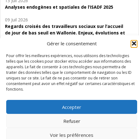
13 Juil 2026
Analyses endogènes et spatiales de l’ISADF 2025
09 Juil 2026
Regards croisés des travailleurs sociaux sur l’accueil
de jour de bas seuil en Wallonie. Enjeux, évolutions et
perspectives
Gérer le consentement
06 Juil 2026
Pour offrir les meilleures expériences, nous utilisons des technologies
Étude d’évaluabilité des Structures
telles que les cookies pour stocker et/ou accéder aux informations des
d’accompagnement à l’autocréation d’emploi (SAACE)
appareils. Le fait de consentir à ces technologies nous permettra de
traiter des données telles que le comportement de navigation ou les ID
01 Juil 2026
uniques sur ce site. Le fait de ne pas consentir ou de retirer son
consentement peut avoir un effet négatif sur certaines caractéristiques et
Pénurie du personnel infirmier :quels indicateurs
fonctions.
d’offre de soins pour comprendre la situation en
Wallonie ?
Accepter
Refuser
Mentions légales
Vie privée
Médiateur
Accessibilité
Voir les préférences