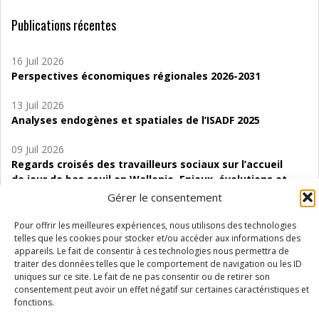
Publications récentes
16 Juil 2026
Perspectives économiques régionales 2026-2031
13 Juil 2026
Analyses endogènes et spatiales de l’ISADF 2025
09 Juil 2026
Regards croisés des travailleurs sociaux sur l’accueil
de jour de bas seuil en Wallonie. Enjeux, évolutions et
perspectives
Gérer le consentement
06 Juil 2026
Pour offrir les meilleures expériences, nous utilisons des technologies
Étude d’évaluabilité des Structures
telles que les cookies pour stocker et/ou accéder aux informations des
appareils. Le fait de consentir à ces technologies nous permettra de
d’accompagnement à l’autocréation d’emploi (SAACE)
traiter des données telles que le comportement de navigation ou les ID
uniques sur ce site. Le fait de ne pas consentir ou de retirer son
01 Juil 2026
consentement peut avoir un effet négatif sur certaines caractéristiques et
Pénurie du personnel infirmier :quels indicateurs
fonctions.
d’offre de soins pour comprendre la situation en