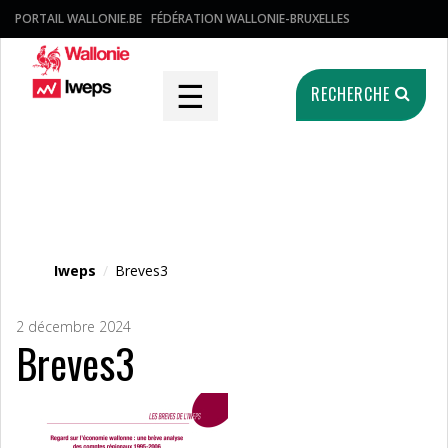
PORTAIL WALLONIE.BE
FÉDÉRATION WALLONIE-BRUXELLES
☰
RECHERCHE
Fichier média
Iweps
/
Breves3
2 décembre 2024
Breves3