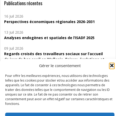
Publications récentes
16 Juil 2026
Perspectives économiques régionales 2026-2031
13 Juil 2026
Analyses endogènes et spatiales de l’ISADF 2025
09 Juil 2026
Regards croisés des travailleurs sociaux sur l’accueil
de jour de bas seuil en Wallonie. Enjeux, évolutions et
perspectives
Gérer le consentement
06 Juil 2026
Pour offrir les meilleures expériences, nous utilisons des technologies
Étude d’évaluabilité des Structures
telles que les cookies pour stocker et/ou accéder aux informations des
appareils. Le fait de consentir à ces technologies nous permettra de
d’accompagnement à l’autocréation d’emploi (SAACE)
traiter des données telles que le comportement de navigation ou les ID
uniques sur ce site. Le fait de ne pas consentir ou de retirer son
01 Juil 2026
consentement peut avoir un effet négatif sur certaines caractéristiques et
Pénurie du personnel infirmier :quels indicateurs
fonctions.
d’offre de soins pour comprendre la situation en
Wallonie ?