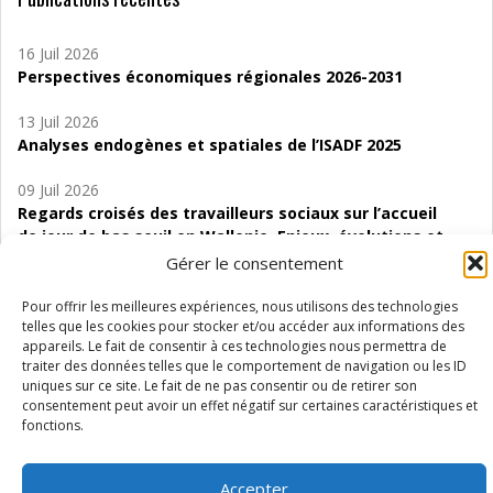
16 Juil 2026
Perspectives économiques régionales 2026-2031
13 Juil 2026
Analyses endogènes et spatiales de l’ISADF 2025
09 Juil 2026
Regards croisés des travailleurs sociaux sur l’accueil
de jour de bas seuil en Wallonie. Enjeux, évolutions et
perspectives
Gérer le consentement
06 Juil 2026
Pour offrir les meilleures expériences, nous utilisons des technologies
Étude d’évaluabilité des Structures
telles que les cookies pour stocker et/ou accéder aux informations des
appareils. Le fait de consentir à ces technologies nous permettra de
d’accompagnement à l’autocréation d’emploi (SAACE)
traiter des données telles que le comportement de navigation ou les ID
uniques sur ce site. Le fait de ne pas consentir ou de retirer son
01 Juil 2026
consentement peut avoir un effet négatif sur certaines caractéristiques et
Pénurie du personnel infirmier :quels indicateurs
fonctions.
d’offre de soins pour comprendre la situation en
Wallonie ?
Accepter