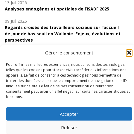
13 Juil 2026
Analyses endogènes et spatiales de l’ISADF 2025
09 Juil 2026
Regards croisés des travailleurs sociaux sur l’accueil
de jour de bas seuil en Wallonie. Enjeux, évolutions et
perspectives
06 Juil 2026
Gérer le consentement
Étude d’évaluabilité des Structures
d’accompagnement à l’autocréation d’emploi (SAACE)
Pour offrir les meilleures expériences, nous utilisons des technologies
telles que les cookies pour stocker et/ou accéder aux informations des
appareils. Le fait de consentir à ces technologies nous permettra de
01 Juil 2026
traiter des données telles que le comportement de navigation ou les ID
Pénurie du personnel infirmier :quels indicateurs
uniques sur ce site. Le fait de ne pas consentir ou de retirer son
d’offre de soins pour comprendre la situation en
consentement peut avoir un effet négatif sur certaines caractéristiques et
Wallonie ?
fonctions.
Accepter
Refuser
Mentions légales
Vie privée
Médiateur
Accessibilité