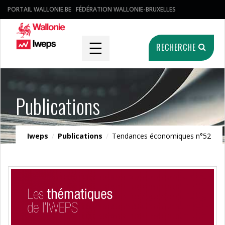
PORTAIL WALLONIE.BE
FÉDÉRATION WALLONIE-BRUXELLES
☰
RECHERCHE
Publications
Iweps
/
Publications
/
Tendances économiques n°52