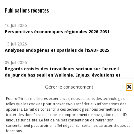
Publications récentes
16 Juil 2026
Perspectives économiques régionales 2026-2031
13 Juil 2026
Analyses endogènes et spatiales de l’ISADF 2025
09 Juil 2026
Regards croisés des travailleurs sociaux sur l’accueil
de jour de bas seuil en Wallonie. Enjeux, évolutions et
perspectives
Gérer le consentement
06 Juil 2026
Pour offrir les meilleures expériences, nous utilisons des technologies
Étude d’évaluabilité des Structures
telles que les cookies pour stocker et/ou accéder aux informations des
d’accompagnement à l’autocréation d’emploi (SAACE)
appareils. Le fait de consentir à ces technologies nous permettra de
traiter des données telles que le comportement de navigation ou les ID
01 Juil 2026
uniques sur ce site. Le fait de ne pas consentir ou de retirer son
Pénurie du personnel infirmier :quels indicateurs
consentement peut avoir un effet négatif sur certaines caractéristiques et
d’offre de soins pour comprendre la situation en
fonctions.