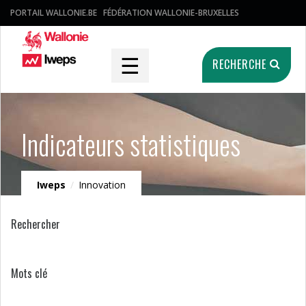
PORTAIL WALLONIE.BE
FÉDÉRATION WALLONIE-BRUXELLES
☰
RECHERCHE
Indicateurs statistiques
Iweps
/
Innovation
Rechercher
Mots clé