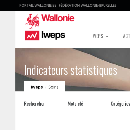
PORTAIL WALLONIE.BE
FÉDÉRATION WALLONIE-BRUXELLES
IWEPS
AC
Indicateurs statistiques
Iweps
/
Soins
Rechercher
Mots clé
Catégorie