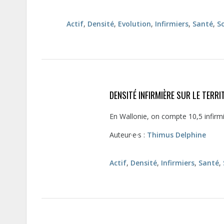
Actif
,
Densité
,
Evolution
,
Infirmiers
,
Santé
,
S
DENSITÉ INFIRMIÈRE SUR LE TERRI
En Wallonie, on compte 10,5 infirmi
Auteur·e·s :
Thimus Delphine
Actif
,
Densité
,
Infirmiers
,
Santé
,