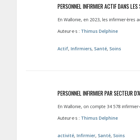
PERSONNEL INFIRMIER ACTIF DANS LES 
En Wallonie, en 2023, les infirmier·ères
Auteur·e·s :
Thimus Delphine
Actif
,
Infirmiers
,
Santé
,
Soins
PERSONNEL INFIRMIER PAR SECTEUR D’A
En Wallonie, on compte 34 578 infirmier·
Auteur·e·s :
Thimus Delphine
activité
,
Infirmier
,
Santé
,
Soins