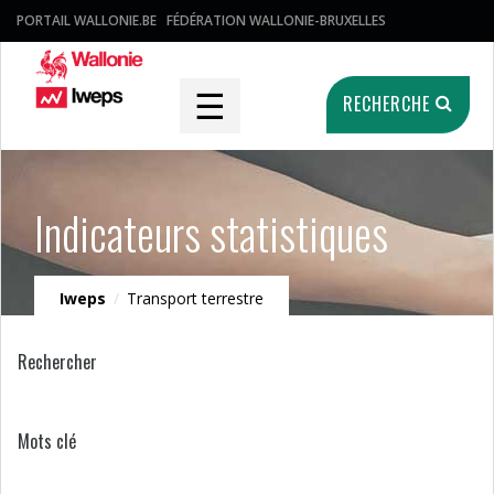
PORTAIL WALLONIE.BE
FÉDÉRATION WALLONIE-BRUXELLES
☰
RECHERCHE
Indicateurs statistiques
Iweps
/
Transport terrestre
Rechercher
Mots clé