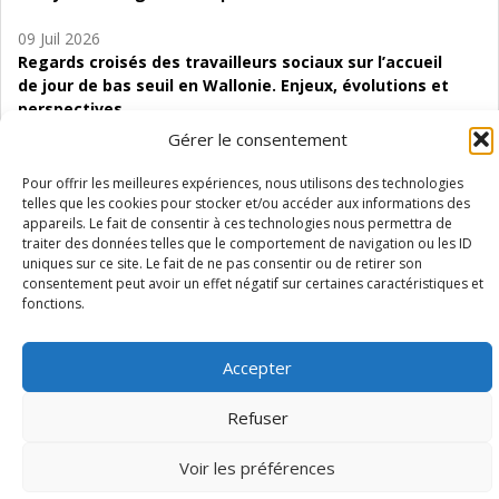
09 Juil 2026
Regards croisés des travailleurs sociaux sur l’accueil
de jour de bas seuil en Wallonie. Enjeux, évolutions et
perspectives
Gérer le consentement
06 Juil 2026
Étude d’évaluabilité des Structures
Pour offrir les meilleures expériences, nous utilisons des technologies
d’accompagnement à l’autocréation d’emploi (SAACE)
telles que les cookies pour stocker et/ou accéder aux informations des
appareils. Le fait de consentir à ces technologies nous permettra de
traiter des données telles que le comportement de navigation ou les ID
01 Juil 2026
uniques sur ce site. Le fait de ne pas consentir ou de retirer son
Pénurie du personnel infirmier :quels indicateurs
consentement peut avoir un effet négatif sur certaines caractéristiques et
d’offre de soins pour comprendre la situation en
fonctions.
Wallonie ?
Accepter
Refuser
Mentions légales
Vie privée
Médiateur
Accessibilité
Voir les préférences