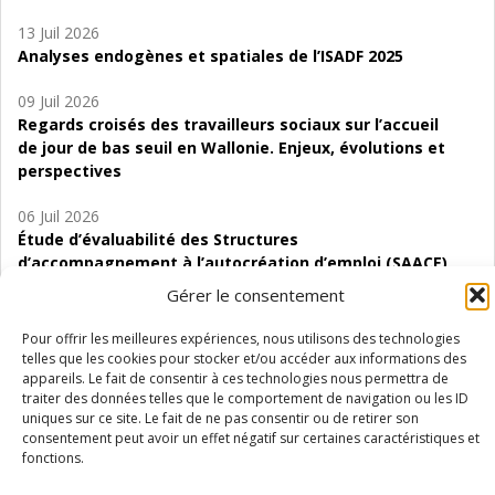
13 Juil 2026
Analyses endogènes et spatiales de l’ISADF 2025
09 Juil 2026
Regards croisés des travailleurs sociaux sur l’accueil
de jour de bas seuil en Wallonie. Enjeux, évolutions et
perspectives
06 Juil 2026
Étude d’évaluabilité des Structures
d’accompagnement à l’autocréation d’emploi (SAACE)
Gérer le consentement
01 Juil 2026
Pénurie du personnel infirmier :quels indicateurs
Pour offrir les meilleures expériences, nous utilisons des technologies
d’offre de soins pour comprendre la situation en
telles que les cookies pour stocker et/ou accéder aux informations des
Wallonie ?
appareils. Le fait de consentir à ces technologies nous permettra de
traiter des données telles que le comportement de navigation ou les ID
uniques sur ce site. Le fait de ne pas consentir ou de retirer son
consentement peut avoir un effet négatif sur certaines caractéristiques et
fonctions.
Mentions légales
Vie privée
Médiateur
Accessibilité