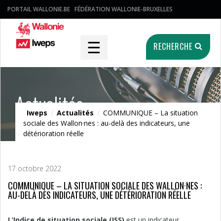
PORTAIL WALLONIE.BE
FÉDÉRATION WALLONIE-BRUXELLES
☰
RECHERCHE
Actualités
Iweps
/
Actualités
/
COMMUNIQUE – La situation
sociale des Wallon·nes : au-delà des indicateurs, une
détérioration réelle
17 octobre 2022
COMMUNIQUE – LA SITUATION SOCIALE DES WALLON·NES :
AU-DELÀ DES INDICATEURS, UNE DÉTÉRIORATION RÉELLE
L’Indice de situation sociale (ISS)
est un indicateur