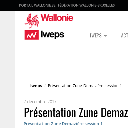
PORTAIL WALLONIE.BE
FÉDÉRATION WALLONIE-BRUXELLES
IWEPS
AC
Fichier média
Iweps
/
Présentation Zune Demazière session 1
7 décembre 2017
Présentation Zune Demazi
Présentation Zune Demazière session 1