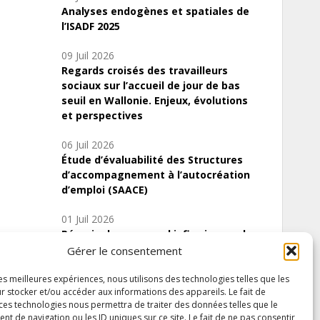
Analyses endogènes et spatiales de
l’ISADF 2025
09 Juil 2026
Regards croisés des travailleurs
sociaux sur l’accueil de jour de bas
seuil en Wallonie. Enjeux, évolutions
et perspectives
06 Juil 2026
Étude d’évaluabilité des Structures
d’accompagnement à l’autocréation
d’emploi (SAACE)
01 Juil 2026
Pénurie du personnel infirmier :quels
indicateurs d’offre de soins pour
Gérer le consentement
comprendre la situation en Wallonie ?
les meilleures expériences, nous utilisons des technologies telles que les
r stocker et/ou accéder aux informations des appareils. Le fait de
 ces technologies nous permettra de traiter des données telles que le
 de navigation ou les ID uniques sur ce site. Le fait de ne pas consentir