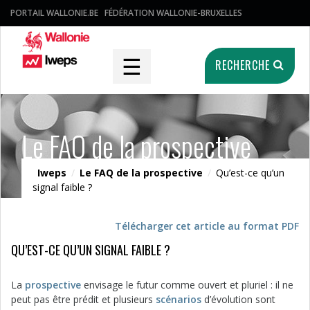
PORTAIL WALLONIE.BE
FÉDÉRATION WALLONIE-BRUXELLES
☰
RECHERCHE
Le FAQ de la prospective
Iweps
/
Le FAQ de la prospective
/
Qu’est-ce qu’un
signal faible ?
Télécharger cet article au format PDF
QU’EST-CE QU’UN SIGNAL FAIBLE ?
La
prospective
envisage le futur comme ouvert et pluriel : il ne
peut pas être prédit et plusieurs
scénarios
d’évolution sont