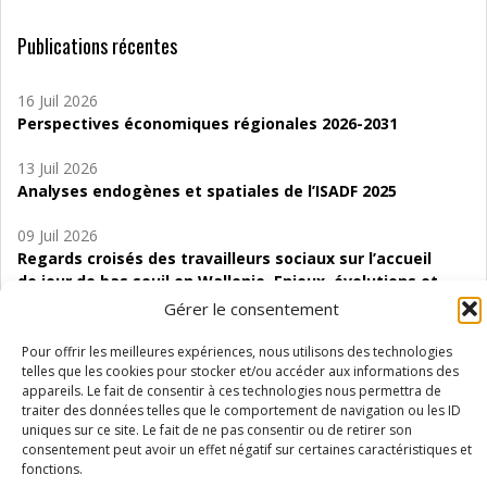
Publications récentes
16 Juil 2026
Perspectives économiques régionales 2026-2031
13 Juil 2026
Analyses endogènes et spatiales de l’ISADF 2025
09 Juil 2026
Regards croisés des travailleurs sociaux sur l’accueil
de jour de bas seuil en Wallonie. Enjeux, évolutions et
perspectives
Gérer le consentement
06 Juil 2026
Pour offrir les meilleures expériences, nous utilisons des technologies
Étude d’évaluabilité des Structures
telles que les cookies pour stocker et/ou accéder aux informations des
appareils. Le fait de consentir à ces technologies nous permettra de
d’accompagnement à l’autocréation d’emploi (SAACE)
traiter des données telles que le comportement de navigation ou les ID
uniques sur ce site. Le fait de ne pas consentir ou de retirer son
01 Juil 2026
consentement peut avoir un effet négatif sur certaines caractéristiques et
Pénurie du personnel infirmier :quels indicateurs
fonctions.
d’offre de soins pour comprendre la situation en