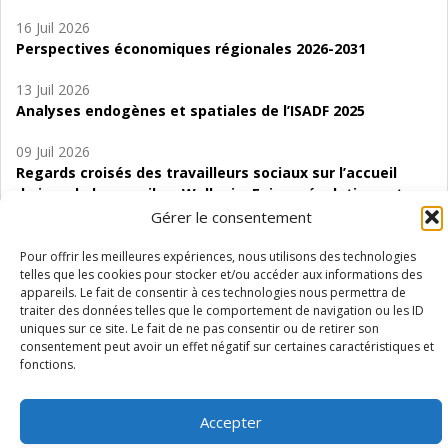
16 Juil 2026
Perspectives économiques régionales 2026-2031
13 Juil 2026
Analyses endogènes et spatiales de l’ISADF 2025
09 Juil 2026
Regards croisés des travailleurs sociaux sur l’accueil
de jour de bas seuil en Wallonie. Enjeux, évolutions et
perspectives
Gérer le consentement
06 Juil 2026
Pour offrir les meilleures expériences, nous utilisons des technologies
telles que les cookies pour stocker et/ou accéder aux informations des
Étude d’évaluabilité des Structures
appareils. Le fait de consentir à ces technologies nous permettra de
d’accompagnement à l’autocréation d’emploi (SAACE)
traiter des données telles que le comportement de navigation ou les ID
uniques sur ce site. Le fait de ne pas consentir ou de retirer son
01 Juil 2026
consentement peut avoir un effet négatif sur certaines caractéristiques et
Pénurie du personnel infirmier :quels indicateurs
fonctions.
d’offre de soins pour comprendre la situation en
Wallonie ?
Accepter