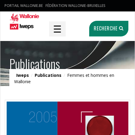
PORTAIL WALLONIE.BE
FÉDÉRATION WALLONIE-BRUXELLES
☰
RECHERCHE
Publications
Iweps
/
Publications
/
Femmes et hommes en
Wallonie