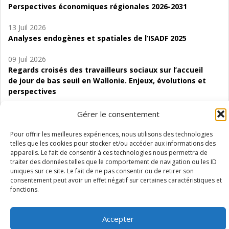
Perspectives économiques régionales 2026-2031
13 Juil 2026
Analyses endogènes et spatiales de l’ISADF 2025
09 Juil 2026
Regards croisés des travailleurs sociaux sur l’accueil
de jour de bas seuil en Wallonie. Enjeux, évolutions et
perspectives
06 Juil 2026
Gérer le consentement
Étude d’évaluabilité des Structures
d’accompagnement à l’autocréation d’emploi (SAACE)
Pour offrir les meilleures expériences, nous utilisons des technologies
telles que les cookies pour stocker et/ou accéder aux informations des
appareils. Le fait de consentir à ces technologies nous permettra de
01 Juil 2026
traiter des données telles que le comportement de navigation ou les ID
Pénurie du personnel infirmier :quels indicateurs
uniques sur ce site. Le fait de ne pas consentir ou de retirer son
d’offre de soins pour comprendre la situation en
consentement peut avoir un effet négatif sur certaines caractéristiques et
Wallonie ?
fonctions.
Accepter