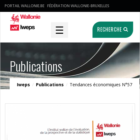
PORTAIL WALLONIE.BE
FÉDÉRATION WALLONIE-BRUXELLES
☰
RECHERCHE
Publications
Iweps
/
Publications
/
Tendances économiques N°57