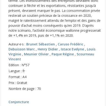
terme. Les investissements des entreprises devraient donc
continuer à fléchir et les exportations, résistantes jusqu’à
présent, devraient marquer le pas. La consommation privée
resterait un soutien précieux de la croissance en 2020,
malgré le ralentissement attendu de l’emploi et des gains de
pouvoir d’achat moins conséquents qu’en 2019. D’après
notre scénario, l’activité économique wallonne progresserait
de +1,4% en 2019, puis de +1,1% en 2020.
Auteur·e·s :
Brunet Sébastien
,
Caruso Frédéric
,
Debuisson Marc
,
Henry Didier
,
Istace Evelyne
,
Louis
Virginie
,
Meunier Olivier
,
Paque Régine
,
Scourneau
Vincent
Edition : N°57
Langue : fr
Format : A4
Prix : Gratuit
Nombre de page : 70
Conjoncture