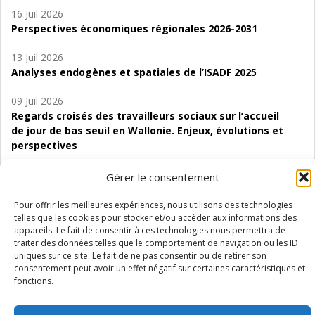
16 Juil 2026
Perspectives économiques régionales 2026-2031
13 Juil 2026
Analyses endogènes et spatiales de l’ISADF 2025
09 Juil 2026
Regards croisés des travailleurs sociaux sur l’accueil
de jour de bas seuil en Wallonie. Enjeux, évolutions et
perspectives
06 Juil 2026
Gérer le consentement
Étude d’évaluabilité des Structures
d’accompagnement à l’autocréation d’emploi (SAACE)
Pour offrir les meilleures expériences, nous utilisons des technologies
telles que les cookies pour stocker et/ou accéder aux informations des
appareils. Le fait de consentir à ces technologies nous permettra de
01 Juil 2026
traiter des données telles que le comportement de navigation ou les ID
Pénurie du personnel infirmier :quels indicateurs
uniques sur ce site. Le fait de ne pas consentir ou de retirer son
d’offre de soins pour comprendre la situation en
consentement peut avoir un effet négatif sur certaines caractéristiques et
Wallonie ?
fonctions.