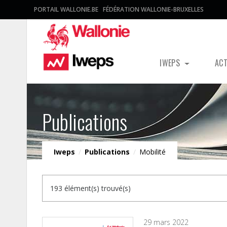
PORTAIL WALLONIE.BE
FÉDÉRATION WALLONIE-BRUXELLES
IWEPS
AC
Publications
Iweps
/
Publications
/
Mobilité
193 élément(s) trouvé(s)
29 mars 2022