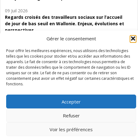
09 Juil 2026
Regards croisés des travailleurs sociaux sur l’accueil
de jour de bas seuil en Wallonie. Enjeux, évolutions et
perspectives
Gérer le consentement
06 Juil 2026
Étude d’évaluabilité des Structures
Pour offrir les meilleures expériences, nous utilisons des technologies
d’accompagnement à l’autocréation d’emploi (SAACE)
telles que les cookies pour stocker et/ou accéder aux informations des
appareils. Le fait de consentir à ces technologies nous permettra de
traiter des données telles que le comportement de navigation ou les ID
01 Juil 2026
uniques sur ce site. Le fait de ne pas consentir ou de retirer son
Pénurie du personnel infirmier :quels indicateurs
consentement peut avoir un effet négatif sur certaines caractéristiques et
d’offre de soins pour comprendre la situation en
fonctions.
Wallonie ?
Accepter
Refuser
Mentions légales
Vie privée
Médiateur
Accessibilité
Voir les préférences