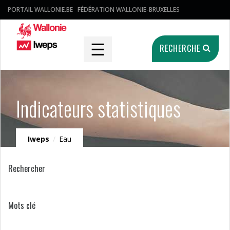
PORTAIL WALLONIE.BE
FÉDÉRATION WALLONIE-BRUXELLES
☰
RECHERCHE
Indicateurs statistiques
Iweps
/
Eau
Rechercher
Mots clé