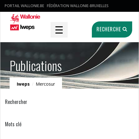
PORTAIL WALLONIE.BE
FÉDÉRATION WALLONIE-BRUXELLES
☰
RECHERCHE
Publications
Iweps
/
Mercosur
Rechercher
Mots clé