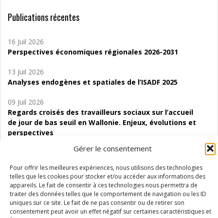
Publications récentes
16 Juil 2026
Perspectives économiques régionales 2026-2031
13 Juil 2026
Analyses endogènes et spatiales de l’ISADF 2025
09 Juil 2026
Regards croisés des travailleurs sociaux sur l’accueil
de jour de bas seuil en Wallonie. Enjeux, évolutions et
perspectives
Gérer le consentement
06 Juil 2026
Étude d’évaluabilité des Structures
Pour offrir les meilleures expériences, nous utilisons des technologies
d’accompagnement à l’autocréation d’emploi (SAACE)
telles que les cookies pour stocker et/ou accéder aux informations des
appareils. Le fait de consentir à ces technologies nous permettra de
01 Juil 2026
traiter des données telles que le comportement de navigation ou les ID
Pénurie du personnel infirmier :quels indicateurs
uniques sur ce site. Le fait de ne pas consentir ou de retirer son
consentement peut avoir un effet négatif sur certaines caractéristiques et
d’offre de soins pour comprendre la situation en