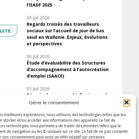
l’ISADF 2025
09 Juil 2026
Regards croisés des travailleurs
sociaux sur l’accueil de jour de bas
SUITE
seuil en Wallonie. Enjeux, évolutions
et perspectives
06 Juil 2026
Étude d’évaluabilité des Structures
d’accompagnement à l’autocréation
d’emploi (SAACE)
01 Juil 2026
Pénurie du personnel infirmier :quels
indicateurs d’offre de soins pour
Gérer le consentement
comprendre la situation en Wallonie ?
les meilleures expériences, nous utilisons des technologies telles que les
r stocker et/ou accéder aux informations des appareils. Le fait de
 ces technologies nous permettra de traiter des données telles que le
 de navigation ou les ID uniques sur ce site. Le fait de ne pas consentir
Inscrivez-vous à notre newsletter
r son consentement peut avoir un effet négatif sur certaines