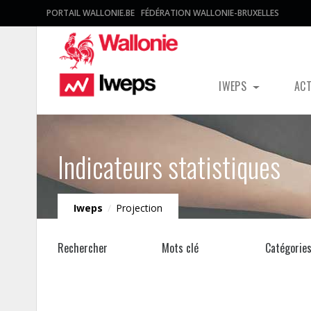
PORTAIL WALLONIE.BE
FÉDÉRATION WALLONIE-BRUXELLES
IWEPS
AC
Indicateurs statistiques
Iweps
/
Projection
Rechercher
Mots clé
Catégorie