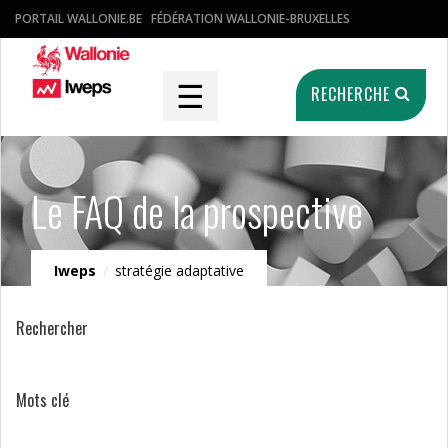
PORTAIL WALLONIE.BE
FÉDÉRATION WALLONIE-BRUXELLES
☰
RECHERCHE
Le FAQ de la prospective
Iweps
/
stratégie adaptative
Rechercher
Mots clé