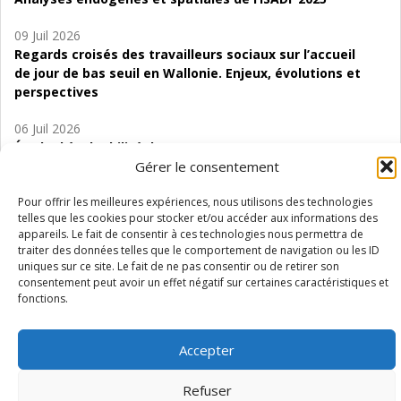
09 Juil 2026
Regards croisés des travailleurs sociaux sur l’accueil
de jour de bas seuil en Wallonie. Enjeux, évolutions et
perspectives
06 Juil 2026
Étude d’évaluabilité des Structures
d’accompagnement à l’autocréation d’emploi (SAACE)
Gérer le consentement
01 Juil 2026
Pour offrir les meilleures expériences, nous utilisons des technologies
telles que les cookies pour stocker et/ou accéder aux informations des
Pénurie du personnel infirmier :quels indicateurs
appareils. Le fait de consentir à ces technologies nous permettra de
d’offre de soins pour comprendre la situation en
traiter des données telles que le comportement de navigation ou les ID
Wallonie ?
uniques sur ce site. Le fait de ne pas consentir ou de retirer son
consentement peut avoir un effet négatif sur certaines caractéristiques et
fonctions.
Accepter
Mentions légales
Vie privée
Médiateur
Accessibilité
Refuser