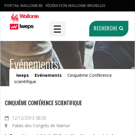
PORTAIL WALLONIE.BE
FÉDÉRATION WALLONIE-BRUXELLES
☰
RECHERCHE
Evénements
Iweps
/
Evénements
/
Cinquième Conférence
scientifique
CINQUIÈME CONFÉRENCE SCIENTIFIQUE
12/12/2013 08:30
Palais des Congrès de Namur