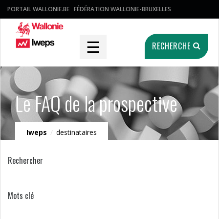
PORTAIL WALLONIE.BE
FÉDÉRATION WALLONIE-BRUXELLES
☰
RECHERCHE
Le FAQ de la prospective
Iweps
/
destinataires
Rechercher
Mots clé