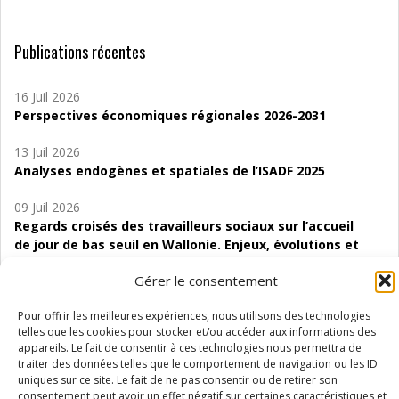
Publications récentes
16 Juil 2026
Perspectives économiques régionales 2026-2031
13 Juil 2026
Analyses endogènes et spatiales de l’ISADF 2025
09 Juil 2026
Regards croisés des travailleurs sociaux sur l’accueil
de jour de bas seuil en Wallonie. Enjeux, évolutions et
perspectives
Gérer le consentement
06 Juil 2026
Pour offrir les meilleures expériences, nous utilisons des technologies
Étude d’évaluabilité des Structures
telles que les cookies pour stocker et/ou accéder aux informations des
d’accompagnement à l’autocréation d’emploi (SAACE)
appareils. Le fait de consentir à ces technologies nous permettra de
traiter des données telles que le comportement de navigation ou les ID
01 Juil 2026
uniques sur ce site. Le fait de ne pas consentir ou de retirer son
Pénurie du personnel infirmier :quels indicateurs
consentement peut avoir un effet négatif sur certaines caractéristiques et