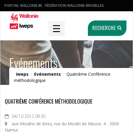
PORTAIL WALLONIE.BE
FÉDÉRATION WALLONIE-BRUXELLES
☰
RECHERCHE
Evénements
Iweps
/
Evénements
/
Quatrième Conférence
méthodologique
QUATRIÈME CONFÉRENCE MÉTHODOLOGIQUE
04/12/2012 08:30
aux Moulins de Beez, rue du Moulin de Meuse, 4 - 5000
Namur