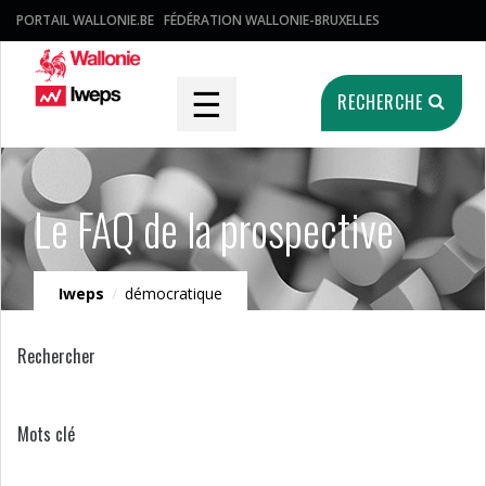
PORTAIL WALLONIE.BE
FÉDÉRATION WALLONIE-BRUXELLES
☰
RECHERCHE
Le FAQ de la prospective
Iweps
/
démocratique
Rechercher
Mots clé