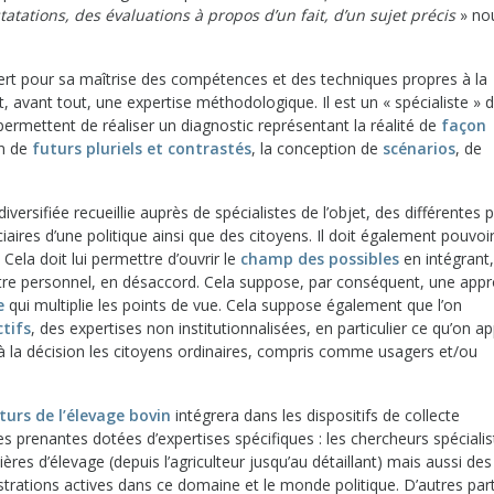
tations, des évaluations à propos d’un fait, d’un sujet précis
» no
pert pour sa maîtrise des compétences et des techniques propres à la
st, avant tout, une expertise méthodologique. Il est un « spécialiste » 
ermettent de réaliser un diagnostic représentant la réalité de
façon
on de
futurs pluriels et contrastés
, la conception de
scénarios
, de
versifiée recueillie auprès de spécialistes de l’objet, des différentes p
aires d’une politique ainsi que des citoyens. Il doit également pouvoi
Cela doit lui permettre d’ouvrir le
champ des possibles
en intégrant,
à titre personnel, en désaccord. Cela suppose, par conséquent, une app
e
qui multiplie les points de vue. Cela suppose également que l’on
ctifs
, des expertises non institutionnalisées, en particulier ce qu’on ap
t à la décision les citoyens ordinaires, compris comme usagers et/ou
uturs de l’élevage bovin
intégrera dans les dispositifs de collecte
ies prenantes dotées d’expertises spécifiques : les chercheurs spéciali
ières d’élevage (depuis l’agriculteur jusqu’au détaillant) mais aussi des
strations actives dans ce domaine et le monde politique. D’autres par