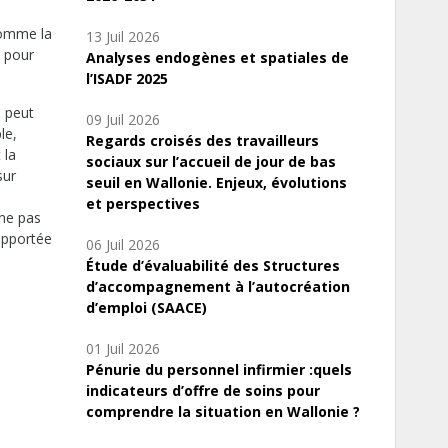
comme la
13 Juil 2026
s pour
Analyses endogènes et spatiales de
l’ISADF 2025
l peut
09 Juil 2026
le,
Regards croisés des travailleurs
 la
sociaux sur l’accueil de jour de bas
sur
seuil en Wallonie. Enjeux, évolutions
et perspectives
nne pas
apportée
06 Juil 2026
Étude d’évaluabilité des Structures
d’accompagnement à l’autocréation
d’emploi (SAACE)
01 Juil 2026
Pénurie du personnel infirmier :quels
indicateurs d’offre de soins pour
comprendre la situation en Wallonie ?