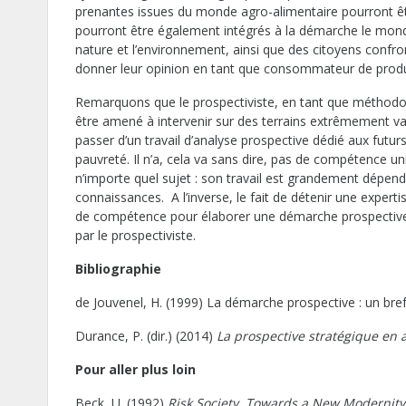
prenantes issues du monde agro-alimentaire pourront êt
pourront être également intégrés à la démarche le mon
nature et l’environnement, ainsi que des citoyens confron
donner leur opinion en tant que consommateur de produi
Remarquons que le prospectiviste, en tant que méthodolog
être amené à intervenir sur des terrains extrêmement vari
passer d’un travail d’analyse prospective dédié aux futurs 
pauvreté. Il n’a, cela va sans dire, pas de compétence un
n’importe quel sujet : son travail est grandement dépend
connaissances. A l’inverse, le fait de détenir une expert
de compétence pour élaborer une démarche prospective 
par le prospectiviste.
Bibliographie
de Jouvenel, H. (1999) La démarche prospective : un br
Durance, P. (dir.) (2014)
La prospective stratégique en a
Pour aller plus loin
Beck, U. (1992)
Risk Society. Towards a New Modernity