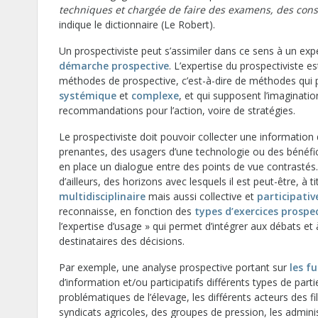
techniques et chargée de faire des examens, des consta
indique le dictionnaire (Le Robert).
Un prospectiviste peut s’assimiler dans ce sens à un ex
démarche prospective
. L’expertise du prospectiviste e
méthodes de prospective, c’est-à-dire de méthodes qui p
systémique
et
complexe
, et qui supposent l’imaginati
recommandations pour l’action, voire de stratégies.
Le prospectiviste doit pouvoir collecter une information di
prenantes, des usagers d’une technologie ou des bénéfici
en place un dialogue entre des points de vue contrastés. 
d’ailleurs, des horizons avec lesquels il est peut-être, 
multidisciplinaire
mais aussi collective et
participativ
reconnaisse, en fonction des
types d’exercices prospe
l’expertise d’usage » qui permet d’intégrer aux débats e
destinataires des décisions.
Par exemple, une analyse prospective portant sur
les f
d’information et/ou participatifs différents types de part
problématiques de l’élevage, les différents acteurs des fil
syndicats agricoles, des groupes de pression, les admini