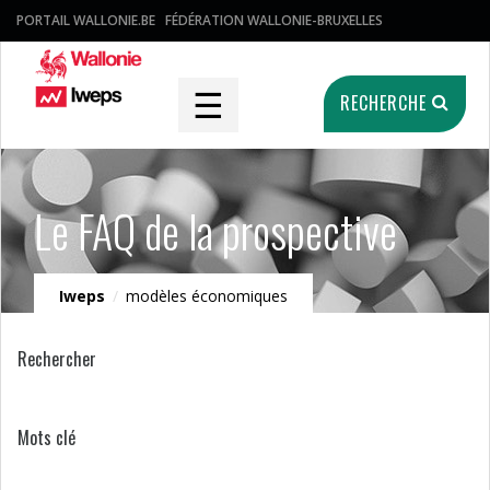
PORTAIL WALLONIE.BE
FÉDÉRATION WALLONIE-BRUXELLES
☰
RECHERCHE
Le FAQ de la prospective
Iweps
/
modèles économiques
Rechercher
Mots clé