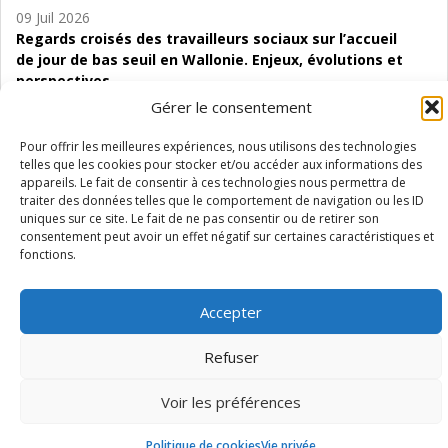
09 Juil 2026
Regards croisés des travailleurs sociaux sur l’accueil
de jour de bas seuil en Wallonie. Enjeux, évolutions et
perspectives
Gérer le consentement
06 Juil 2026
Étude d’évaluabilité des Structures
Pour offrir les meilleures expériences, nous utilisons des technologies
d’accompagnement à l’autocréation d’emploi (SAACE)
telles que les cookies pour stocker et/ou accéder aux informations des
appareils. Le fait de consentir à ces technologies nous permettra de
traiter des données telles que le comportement de navigation ou les ID
01 Juil 2026
uniques sur ce site. Le fait de ne pas consentir ou de retirer son
Pénurie du personnel infirmier :quels indicateurs
consentement peut avoir un effet négatif sur certaines caractéristiques et
d’offre de soins pour comprendre la situation en
fonctions.
Wallonie ?
Accepter
Refuser
Mentions légales
Vie privée
Médiateur
Accessibilité
Voir les préférences
Politique de cookies
Vie privée