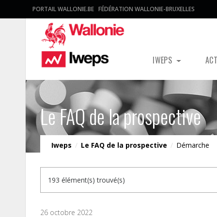
PORTAIL WALLONIE.BE
FÉDÉRATION WALLONIE-BRUXELLES
IWEPS
AC
Le FAQ de la prospective
Iweps
/
Le FAQ de la prospective
/
Démarche
193 élément(s) trouvé(s)
26 octobre 2022