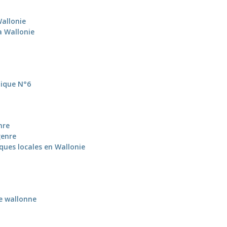
Wallonie
a Wallonie
tique N°6
nre
genre
ques locales en Wallonie
e wallonne